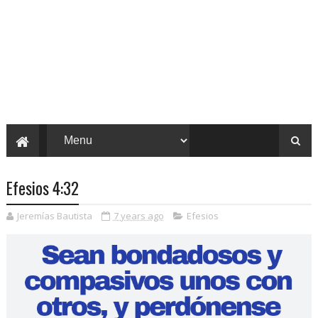
Efesios 4:32
Jeremías Bautista
7 years ago
Efesios