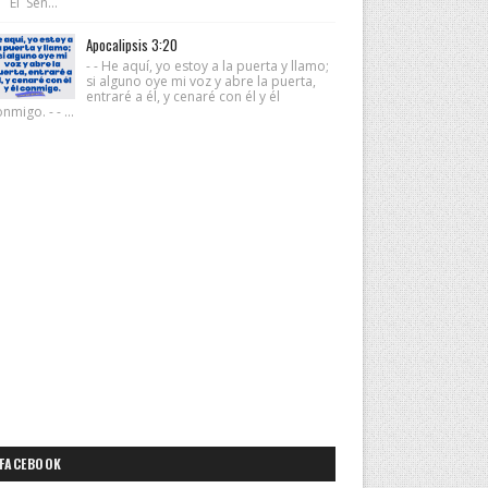
 El Señ...
Apocalipsis 3:20
- - He aquí, yo estoy a la puerta y llamo;
si alguno oye mi voz y abre la puerta,
entraré a él, y cenaré con él y él
nmigo. - - ...
FACEBOOK