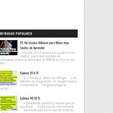
ENTRADAS POPULARES
25 Versículos Bíblicos para Niños muy
fáciles de Aprender
- - Éxodo 20:12 Honra a tu padre y a tu
madre, para que tus días se
rolonguen sobre la tierra que el SEÑOR tu Dios te da.
lm...
Salmos 91:9-11
- - 9 Si haces al Señor tu refugio y al
Altísimo tu resguardo, 10 ningún mal te
conquistará; ninguna plaga se
ercar...
Salmos 46:10-11
- - «¡Quédense quietos y sepan que yo
soy Dios! Toda nación me honrará.
Seré honrado en el mundo entero».