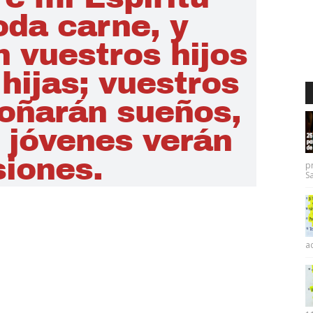
p
Sa
ac