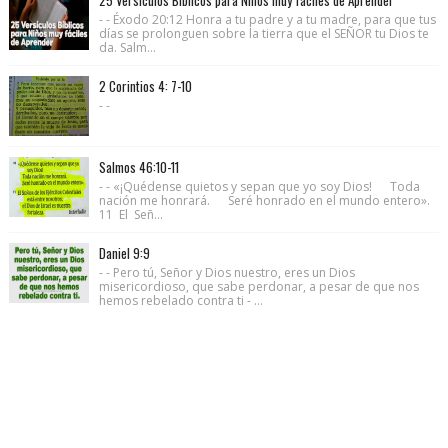
- - Éxodo 20:12 Honra a tu padre y a tu madre, para que tus
días se prolonguen sobre la tierra que el SEÑOR tu Dios te
da. Salm...
2 Corintios 4: 7-10
- -
Salmos 46:10-11
- - «¡Quédense quietos y sepan que yo soy Dios! Toda
nación me honrará. Seré honrado en el mundo entero».
11 El Señ...
Daniel 9:9
- - Pero tú, Señor y Dios nuestro, eres un Dios
misericordioso, que sabe perdonar, a pesar de que nos
hemos rebelado contra ti - ...