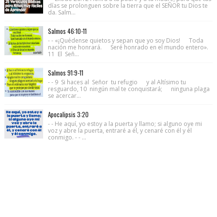
días se prolonguen sobre la tierra que el SEÑOR tu Dios te
da. Salm...
Salmos 46:10-11
- - «¡Quédense quietos y sepan que yo soy Dios! Toda
nación me honrará. Seré honrado en el mundo entero».
11 El Señ...
Salmos 91:9-11
- - 9 Si haces al Señor tu refugio y al Altísimo tu
resguardo, 10 ningún mal te conquistará; ninguna plaga
se acercar...
Apocalipsis 3:20
- - He aquí, yo estoy a la puerta y llamo; si alguno oye mi
voz y abre la puerta, entraré a él, y cenaré con él y él
conmigo. - - ...