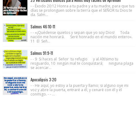
- - Éxodo 20:12 Honra a tu padre y a tu madre, para que tus
días se prolonguen sobre la tierra que el SEÑOR tu Dios te
da. Salm...
Salmos 46:10-11
- - «¡Quédense quietos y sepan que yo soy Dios! Toda
nación me honrará. Seré honrado en el mundo entero».
11 El Señ...
Salmos 91:9-11
- - 9 Si haces al Señor tu refugio y al Altísimo tu
resguardo, 10 ningún mal te conquistará; ninguna plaga
se acercar...
Apocalipsis 3:20
- - He aquí, yo estoy a la puerta y llamo; si alguno oye mi
voz y abre la puerta, entraré a él, y cenaré con él y él
conmigo. - - ...