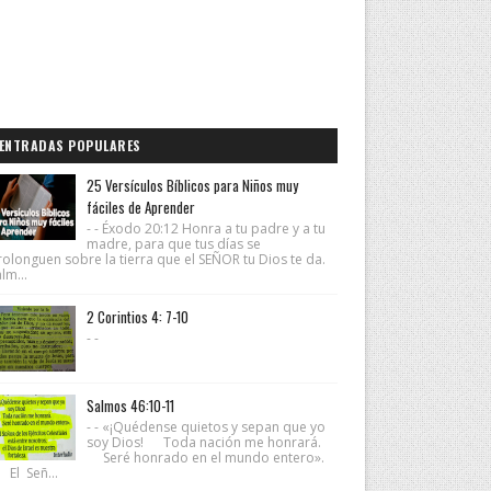
ENTRADAS POPULARES
25 Versículos Bíblicos para Niños muy
fáciles de Aprender
- - Éxodo 20:12 Honra a tu padre y a tu
madre, para que tus días se
rolonguen sobre la tierra que el SEÑOR tu Dios te da.
lm...
2 Corintios 4: 7-10
- -
Salmos 46:10-11
- - «¡Quédense quietos y sepan que yo
soy Dios! Toda nación me honrará.
Seré honrado en el mundo entero».
 El Señ...