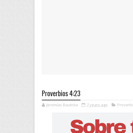
Proverbios 4:23
Jeremías Bautista
7 years ago
Proverb