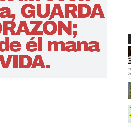
p
Sa
11