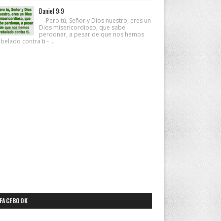
Daniel 9:9
- - Pero tú, Señor y Dios nuestro, eres un
Dios misericordioso, que sabe
perdonar, a pesar de que nos hemos
belado contra ti - ...
FACEBOOK