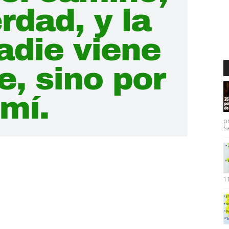
p
Sa
11