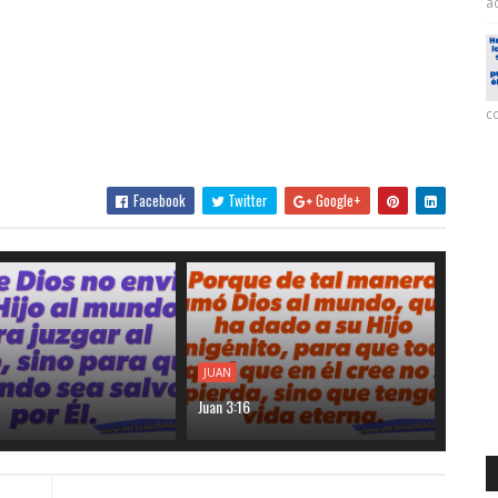
ac
co
Facebook
Twitter
Google+
JUAN
Juan 3:16