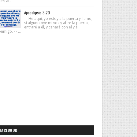
ercar...
Apocalipsis 3:20
- - He aquí, yo estoy a la puerta y llamo;
si alguno oye mi voz y abre la puerta,
entraré a él, y cenaré con él y él
nmigo. - - ...
FACEBOOK