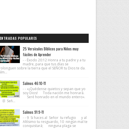
ENTRADAS POPULARES
25 Versículos Bíblicos para Niños muy
fáciles de Aprender
- - Éxodo 20:12 Honra a tu padre y a tu
madre, para que tus días se
rolonguen sobre la tierra que el SEÑOR tu Dios te da.
lm...
Salmos 46:10-11
- - «¡Quédense quietos y sepan que yo
soy Dios! Toda nación me honrará.
Seré honrado en el mundo entero».
 El Señ...
Salmos 91:9-11
- - 9 Si haces al Señor tu refugio y al
Altísimo tu resguardo, 10 ningún mal te
conquistará; ninguna plaga se