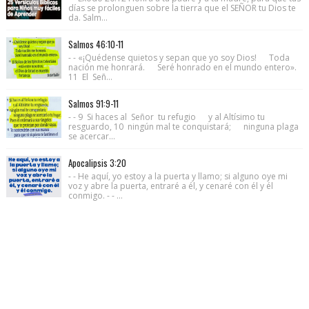
días se prolonguen sobre la tierra que el SEÑOR tu Dios te
da. Salm...
Salmos 46:10-11
- - «¡Quédense quietos y sepan que yo soy Dios! Toda
nación me honrará. Seré honrado en el mundo entero».
11 El Señ...
Salmos 91:9-11
- - 9 Si haces al Señor tu refugio y al Altísimo tu
resguardo, 10 ningún mal te conquistará; ninguna plaga
se acercar...
Apocalipsis 3:20
- - He aquí, yo estoy a la puerta y llamo; si alguno oye mi
voz y abre la puerta, entraré a él, y cenaré con él y él
conmigo. - - ...