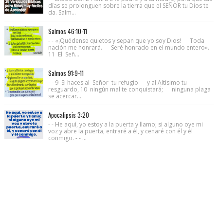
días se prolonguen sobre la tierra que el SEÑOR tu Dios te
da. Salm...
Salmos 46:10-11
- - «¡Quédense quietos y sepan que yo soy Dios! Toda
nación me honrará. Seré honrado en el mundo entero».
11 El Señ...
Salmos 91:9-11
- - 9 Si haces al Señor tu refugio y al Altísimo tu
resguardo, 10 ningún mal te conquistará; ninguna plaga
se acercar...
Apocalipsis 3:20
- - He aquí, yo estoy a la puerta y llamo; si alguno oye mi
voz y abre la puerta, entraré a él, y cenaré con él y él
conmigo. - - ...