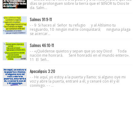
días se prolonguen sobre la tierra que el SEÑOR tu Dios te
da. Salm...
Salmos 91:9-11
- - 9 Si haces al Señor tu refugio y al Altísimo tu
resguardo, 10 ningún mal te conquistará; ninguna plaga
se acercar...
Salmos 46:10-11
- - «¡Quédense quietos y sepan que yo soy Dios! Toda
nación me honrará. Seré honrado en el mundo entero».
11 El Señ...
Apocalipsis 3:20
- - He aquí, yo estoy a la puerta y llamo; si alguno oye mi
voz y abre la puerta, entraré a él, y cenaré con él y él
conmigo. - - ...