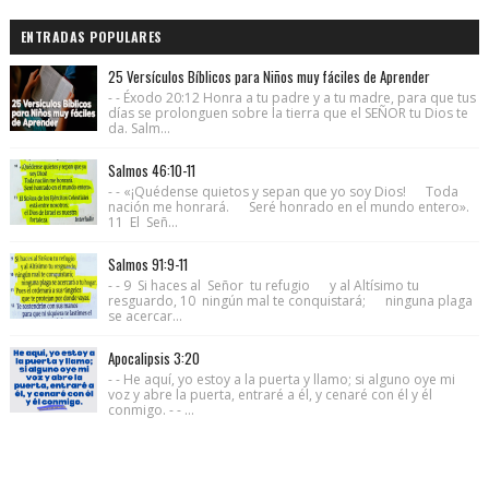
ENTRADAS POPULARES
25 Versículos Bíblicos para Niños muy fáciles de Aprender
- - Éxodo 20:12 Honra a tu padre y a tu madre, para que tus
días se prolonguen sobre la tierra que el SEÑOR tu Dios te
da. Salm...
Salmos 46:10-11
- - «¡Quédense quietos y sepan que yo soy Dios! Toda
nación me honrará. Seré honrado en el mundo entero».
11 El Señ...
Salmos 91:9-11
- - 9 Si haces al Señor tu refugio y al Altísimo tu
resguardo, 10 ningún mal te conquistará; ninguna plaga
se acercar...
Apocalipsis 3:20
- - He aquí, yo estoy a la puerta y llamo; si alguno oye mi
voz y abre la puerta, entraré a él, y cenaré con él y él
conmigo. - - ...